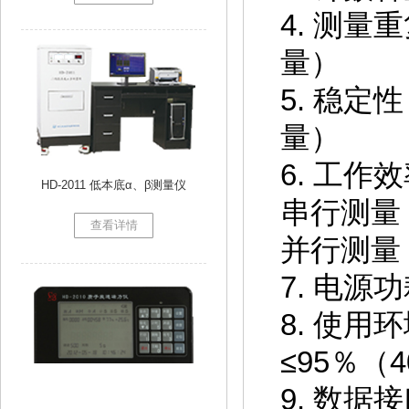
4.
测量重
量）
5.
稳定性
量）
6.
工作效
HD-2011 低本底α、β测量仪
串行测量
查看详情
并行测量
7.
电源功
8.
使用环
≤
95
％（
4
9.
数据接
HD-2010 质子旋进磁力仪