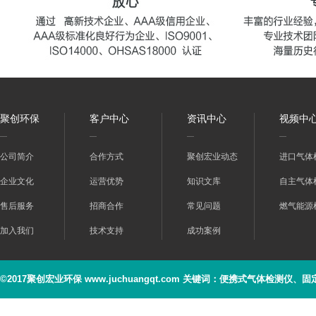
器
查看详情
聚创环保
客户中心
资讯中心
视频中
公司简介
合作方式
聚创宏业动态
进口气体
PM1603A / PM1603B腕式γ剂量仪
企业文化
运营优势
知识文库
自主气体
售后服务
招商合作
常见问题
燃气能源
查看详情
加入我们
技术支持
成功案例
©2017聚创宏业环保 www.juchuangqt.com 关键词：便携式气体检测