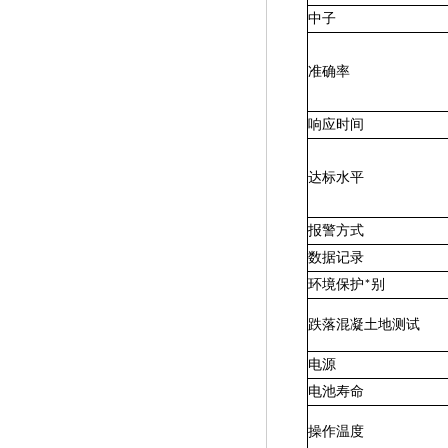
中子
PM1604A /PM1604B口袋式个人剂
准确率
量仪
响应时间
查看详情
达标水平
报警方式
数据记录
环境保护*别
跌落混凝土地测试
电源
电池寿命
操作温度