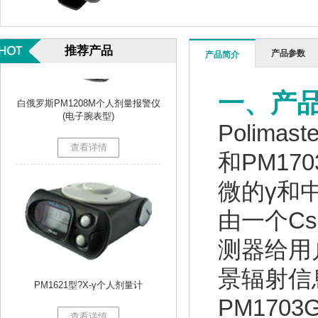
推荐产品
产品参数
产品简介
白俄罗斯PM1208M个人剂量报警仪
一、产
(电子腕表型)
Polimaste
查看详情
和
PM170
微的γ和
由一个
CsI
测器给用
景辐射信
PM1621型?X-γ个人剂量计
PM1703
查看详情