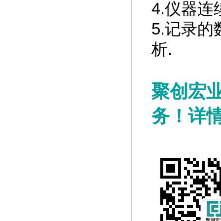
4.仪器连
5.记录
析.
聚创
宏
务！详