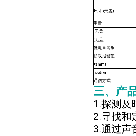
尺寸
(
无盖
)
重量
(
无盖
)
(
无盖
)
低电量警报
超载报警值
gamma
neutron
通信方式
三、产
1.探测
2.寻找
3.通过