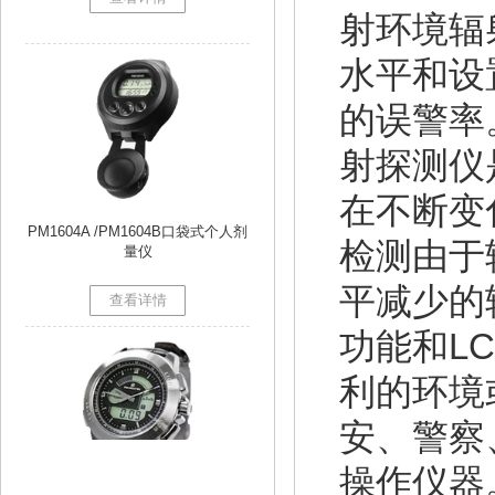
射环境辐
水平和设
的误警率
射探测仪
在不断变
PM1604A /PM1604B口袋式个人剂
量仪
检测由于
查看详情
平减少的
功能和
L
利的环境
安、警察
操作仪器