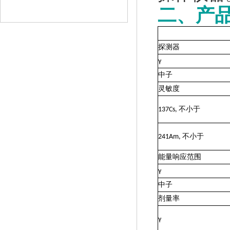
白俄罗斯PM1208M个人剂量报警仪
二、产
(电子腕表型)
查看详情
探测器
γ
中子
灵敏度
137Сs,
不小于
PM1621型?X-γ个人剂量计
241Am,
不小于
查看详情
能量响应范围
γ
中子
剂量率
γ